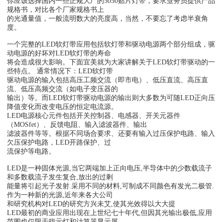
你应该选择国内一些正规大厂的5050贴片灯带，要求业务员提供产品
规格书，对比各个厂家规格书上
的光通量值，一般流明数大的亮度高，当然，不要忘了考虑半衰角
度。
一个完整的LED软灯带应用包括软灯带和驱动电源两个部分组成，驱
动电源的好坏对LED软灯带的寿命
将会造成很大影响。下面宜美就为大家讲解关于LED软灯带驱动的一
些特点。 通常情况下：LED软灯带
驱动电源的输入包括高压工频交流（即市电）、低压直流、高压直
流、低压高频交流（如电子变压器的
输出）等。而LED软灯带驱动电源的输出则大多数为可随LED正向压
降值变化而改变电压的恒定电流源。
LED电源核心元件包括开关控制器、电感器、开关元器件
（MOSfet）、反馈电阻、输入滤波器件、输出
滤波器件等等。根据不同场合要求、还要有输入过压保护电路、输入
欠压保护电路，LED开路保护、过
流保护等电路。
LED是一种固体光源,当它两端加上正向电压,半导体中的少数载流子
和多数载流子发生复合,放出的过剩
能量将引起光子发射.采用不同的材料,可制成不同颜色有发光二极管.
作为一种新的光源,近年来各大公司
和研究机构对LED的研究方兴未艾,使其光效得以大大提
LED最初的商业应用出现在上世纪七十年代,但因其光输出极低,应用
范围也仅限于指示灯和计算器显示屏