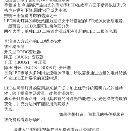
等领域.如今,能够产生白光的高功率LED在效率方面不断得以提升,价
格也在逐年下降,因此它已成为主流
照明应用值得考虑的选择之一.
LED照明灯具的调光效能乃是取决于所搭配的LED光源及驱动电源。
一般而言，LED光源可以简单区分为
两个大类：单独LED 二极管光源或配有电阻的LED 二极管光源，
直流输入方式小的LED驱动技术
线性稳压器
开关型DC\DC变压器
降压（BUCK）变压器
升压（BOOST）变压器
降压-升压（BUCK—BOOST）变压器
目前LED市场大多利用交流电源供电，所以需要通过适量的电路转换
符合LED工作要求的直流电源。
LED在照明灯具的应用越来越广泛，加上优于传统照明方式的独特
性，除了提高生活质量、改善光源效能
和延长灯具寿命外，利用其独有的可调光功能进行灯光色温与亮度的
变化，并充分达到节能应用为其最大
优点。
如果你想打造一间非凡的榴莲视频在
线免费观看娱乐场所。
请进入1192榴莲视频在线免费观看设计公司官网